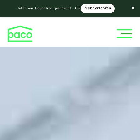
×
Jetzt neu:
Bauantrag geschenkt – 0 €
Mehr erfahren