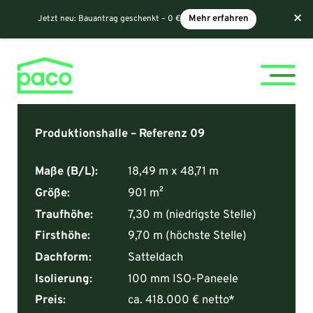
×
Jetzt neu:
Bauantrag geschenkt – 0 €
Mehr erfahren
Produktionshalle – Referenz 09
Maße (B/L):
18,49 m x 48,71 m
Größe:
901 m²
Traufhöhe:
7,30 m (niedrigste Stelle)
Firsthöhe:
9,70 m (höchste Stelle)
Dachform:
Satteldach
Isolierung:
100 mm ISO-Paneele
Preis:
ca. 418.000 € netto*