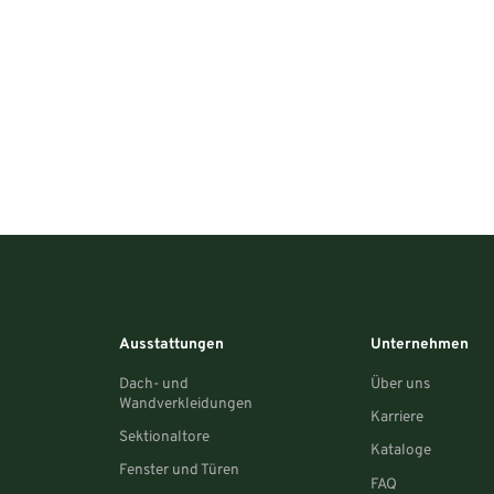
Ausstattungen
Unternehmen
Dach- und
Über uns
Wandverkleidungen
Karriere
Sektionaltore
Kataloge
Fenster und Türen
FAQ