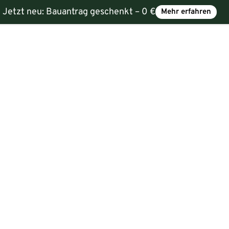
Jetzt neu:
Bauantrag geschenkt – 0 €
Mehr erfahren
e
Service
Über uns
Karriere
Kontakt